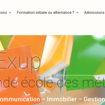
ions
Formation initiale ou alternance ?
Admissions
Exup
nde école des mét
mmunication – Immobilier – Gestion