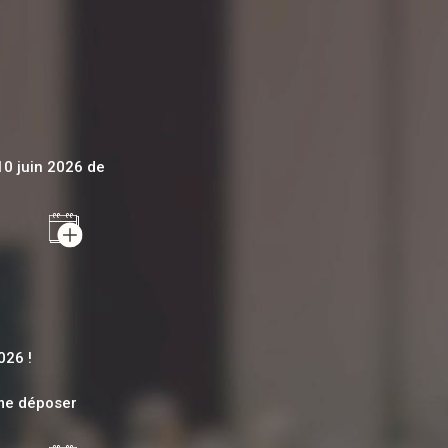
10 juin 2026 de
AJOUTER AU CALENDRIER
026 !
ême déposer