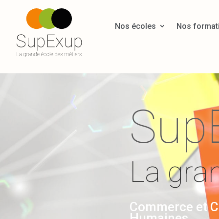
Nos écoles
Nos format
Sup
La gra
Commerce et Co
Humaines