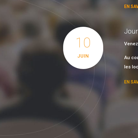
EN SA
Jour
10
Venez 
JUIN
Au cou
les lo
EN SA