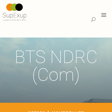
BTS NDRC
(Com)