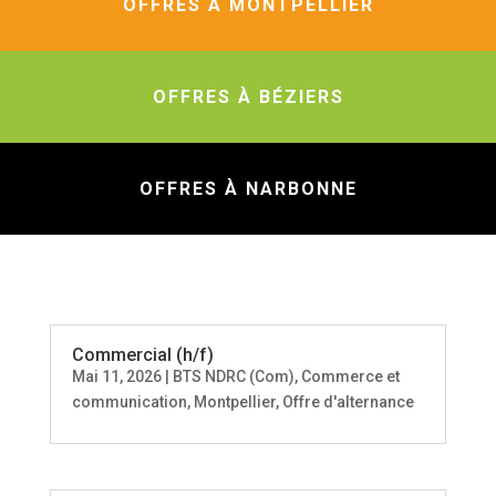
OFFRES À MONTPELLIER
OFFRES À BÉZIERS
OFFRES À NARBONNE
Commercial (h/f)
Mai 11, 2026
|
BTS NDRC (Com)
,
Commerce et
communication
,
Montpellier
,
Offre d'alternance