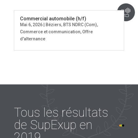
Ê
r
Commercial automobile (h/f)
Mai 6, 2026
|
Béziers
,
BTS NDRC (Com)
,
Commerce et communication
,
Offre
d'alternance
Tous les résultats
de SupExup en
2019