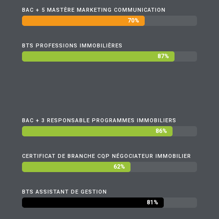
BAC + 5 MASTÈRE MARKETING COMMUNICATION
70%
70%
BTS PROFESSIONS IMMOBILIÈRES
87%
87%
BAC + 3 RESPONSABLE PROGRAMMES IMMOBILIERS
86%
86%
CERTIFICAT DE BRANCHE CQP NÉGOCIATEUR IMMOBILIER
62%
62%
BTS ASSISTANT DE GESTION
81%
81%